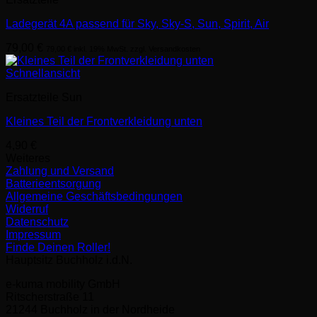
Ladegerät 4A passend für Sky, Sky-S, Sun, Spirit, Air
79,00
€
79,00
€
inkl. 19% MwSt. zzgl. Versandkosten
Schnellansicht
Ersatzteile Sun
Kleines Teil der Frontverkleidung unten
4,90
€
Weiteres
Zahlung und Versand
Batterieentsorgung
Allgemeine Geschäftsbedingungen
Widerruf
Datenschutz
Impressum
Finde Deinen Roller!
Hauptsitz Buchholz i.d.N.
e-kuma mobility GmbH
Ritscherstraße 11
21244 Buchholz in der Nordheide