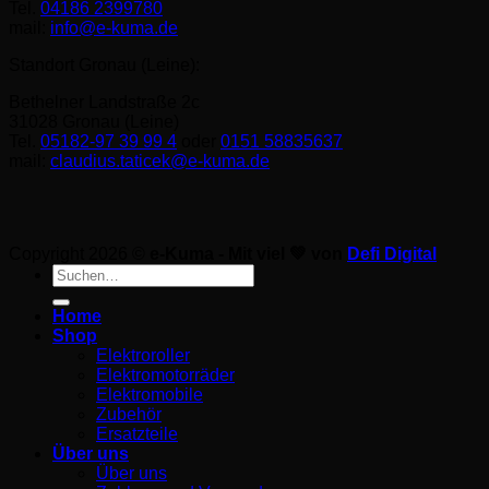
Tel.
04186 2399780
mail:
info@e-kuma.de
Standort Gronau (Leine):
Bethelner Landstraße 2c
31028 Gronau (Leine)
Tel.
05182-97 39 99 4
oder
0151 58835637
mail:
claudius.taticek@e-kuma.de
Copyright 2026 ©
e-Kuma - Mit viel 💚 von
Defi Digital
Suche
nach:
Home
Shop
Elektroroller
Elektromotorräder
Elektromobile
Zubehör
Ersatzteile
Über uns
Über uns