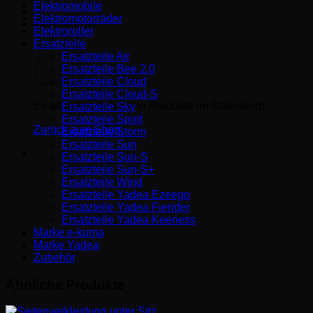
Elektromobile
Elektromotorräder
Warenkorb
Elektroroller
Ersatzteile
Ersatzteile Air
Ersatzteile Bee 2.0
Ersatzteile Cloud
Ersatzteile Cloud-S
Es befinden sich keine Produkte im Warenkorb.
Ersatzteile Sky
Ersatzteile Spirit
Zurück zum Shop
Ersatzteile Storm
Ersatzteile Sun
Ersatzteile Sun-S
Ersatzteile Sun-S+
Ersatzteile Wind
Ersatzteile Yadea Ezeego
Ersatzteile Yadea Fierider
Ersatzteile Yadea Keeness
Marke e-kuma
Marke Yadea
Zubehör
Ähnliche Produkte