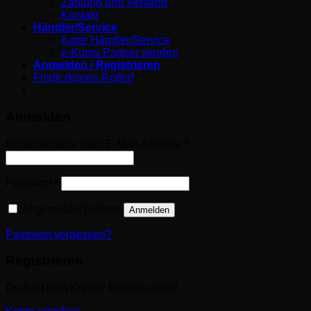
Zahlung und Versand
Kontakt
Händler/Service
Karte Händler/Service
e-Kuma Partner werden
Anmelden / Registrieren
Finde deinen Roller!
Anmelden
Erforderlich
Benutzername oder E-Mail-Adresse
*
Erforderlich
Passwort
*
Angemeldet bleiben
Anmelden
Passwort vergessen?
Registrieren
Du hast kein Konto? Erstelle eines!