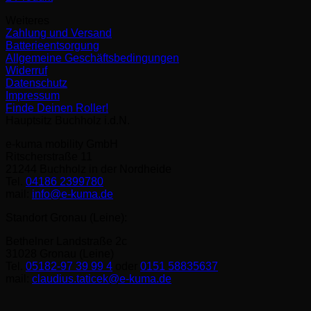
Weiteres
Zahlung und Versand
Batterieentsorgung
Allgemeine Geschäftsbedingungen
Widerruf
Datenschutz
Impressum
Finde Deinen Roller!
Hauptsitz Buchholz i.d.N.
e-kuma mobility GmbH
Ritscherstraße 11
21244 Buchholz in der Nordheide
Tel.
04186 2399780
mail:
info@e-kuma.de
Standort Gronau (Leine):
Bethelner Landstraße 2c
31028 Gronau (Leine)
Tel.
05182-97 39 99 4
oder
0151 58835637
mail:
claudius.taticek@e-kuma.de