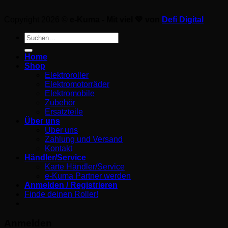
Copyright 2026 ©
e-Kuma - Mit viel 💚 von
Defi Digital
Suche
nach:
Home
Shop
Elektroroller
Elektromotorräder
Elektromobile
Zubehör
Ersatzteile
Über uns
Über uns
Zahlung und Versand
Kontakt
Händler/Service
Karte Händler/Service
e-Kuma Partner werden
Anmelden / Registrieren
Finde deinen Roller!
Anmelden