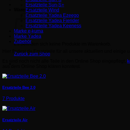
Ersatzteile Sun-S+
Warenkorb
Ersatzteile Wind
Ersatzteile Yadea Ezeego
Ersatzteile Yadea Fierider
Ersatzteile Yadea Keeness
Marke e-kuma
Marke Yadea
Zubehör
Es befinden sich keine Produkte im Warenkorb.
Hier findest du Ersatzteile für all unsere aktuellen und einige 
Zurück zum Shop
Es sind noch nicht alle Teile in den Online Shop eingepflegt,
k
aus dem Online Shop klären konntest.
Ersatzteile Bee 2.0
7 Produkte
Ersatzteile Air