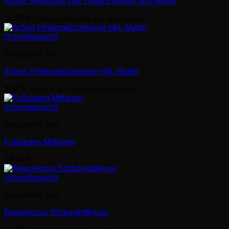
Achse Vorderrad inkl. Distanzhülsen und Mutter
12,90
€
12,90
€
inkl. 19% MwSt. zzgl. Versandkosten
Schnellansicht
Ersatzteile Sun
Achse Hinterradschwinge inkl. Mutter
9,90
€
9,90
€
inkl. 19% MwSt. zzgl. Versandkosten
Schnellansicht
Ersatzteile Sun
Fußrasten Mitfahrer
14,90
€
Schnellansicht
Ersatzteile Sun
Bowdenzug Sitzbanköffnung