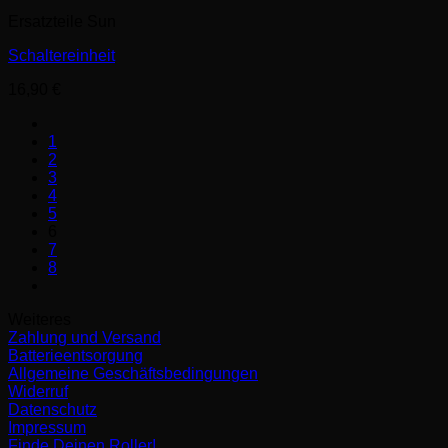
Ersatzteile Sun
Schaltereinheit
16,90
€
1
2
3
4
5
6
7
8
Weiteres
Zahlung und Versand
Batterieentsorgung
Allgemeine Geschäftsbedingungen
Widerruf
Datenschutz
Impressum
Finde Deinen Roller!