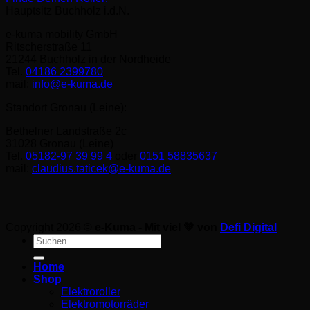
Hauptsitz Buchholz i.d.N.
e-kuma mobility GmbH
Ritscherstraße 11
21244 Buchholz in der Nordheide
Tel.
04186 2399780
mail:
info@e-kuma.de
Standort Gronau (Leine):
Bethelner Landstraße 2c
31028 Gronau (Leine)
Tel.
05182-97 39 99 4
oder
0151 58835637
mail:
claudius.taticek@e-kuma.de
Copyright 2026 ©
e-Kuma - Mit viel 💚 von
Defi Digital
Suche
nach:
Home
Shop
Elektroroller
Elektromotorräder