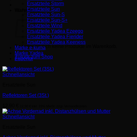
Ersatzteile Storm
Ersatzteile Sun
Warenkorb
Ersatzteile Sun-S
Ersatzteile Sun-S+
Ersatzteile Wind
Ersatzteile Yadea Ezeego
Ersatzteile Yadea Fierider
Ersatzteile Yadea Keeness
Es befinden sich keine Produkte im Warenkorb.
Marke e-kuma
Marke Yadea
Zurück zum Shop
Zubehör
Schnellansicht
Ersatzteile Sun
Reflektoren Set (3St.)
12,90
€
12,90
€
inkl. 19% MwSt. zzgl. Versandkosten
Schnellansicht
Ersatzteile Sun