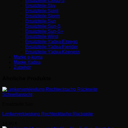
Ersatzteile Cloud-S
Ersatzteile Sky
Ersatzteile Spirit
Ersatzteile Storm
Ersatzteile Sun
Ersatzteile Sun-S
Ersatzteile Sun-S+
Ersatzteile Wind
Ersatzteile Yadea Ezeego
Ersatzteile Yadea Fierider
Ersatzteile Yadea Keeness
Marke e-kuma
Marke Yadea
Zubehör
Ähnliche Produkte
Schnellansicht
Ersatzteile Sun
Lenkerverkleidung Rechtecktacho Rückseite
14,90
€