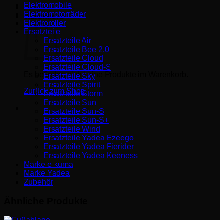
Elektromobile
Elektromotorräder
Warenkorb
Elektroroller
Ersatzteile
Ersatzteile Air
Ersatzteile Bee 2.0
Ersatzteile Cloud
Ersatzteile Cloud-S
Es befinden sich keine Produkte im Warenkorb.
Ersatzteile Sky
Ersatzteile Spirit
Zurück zum Shop
Ersatzteile Storm
Ersatzteile Sun
Ersatzteile Sun-S
Ersatzteile Sun-S+
Ersatzteile Wind
Ersatzteile Yadea Ezeego
Ersatzteile Yadea Fierider
Ersatzteile Yadea Keeness
Marke e-kuma
Marke Yadea
Zubehör
Ähnliche Produkte