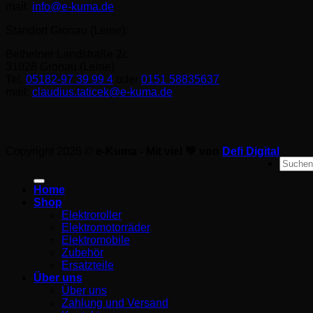
mail:
info@e-kuma.de
Standort Gronau (Leine):
Bethelner Landstraße 2c
31028 Gronau (Leine)
Tel.
05182-97 39 99 4
oder
0151 58835637
mail:
claudius.taticek@e-kuma.de
Copyright 2026 ©
e-Kuma - Mit viel 💚 von
Defi Digital
Suche
nach:
Home
Shop
Elektroroller
Elektromotorräder
Elektromobile
Zubehör
Ersatzteile
Über uns
Über uns
Zahlung und Versand