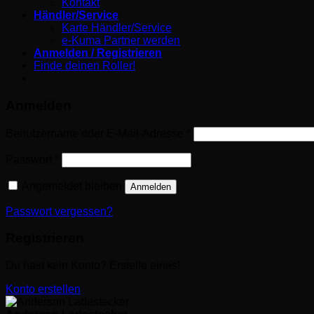
Kontakt
Händler/Service
Karte Händler/Service
e-Kuma Partner werden
Anmelden / Registrieren
Finde deinen Roller!
Anmelden
Erforderlich
Benutzername oder E-Mail-Adresse
*
Erforderlich
Passwort
*
Angemeldet bleiben
Anmelden
Passwort vergessen?
Registrieren
Du hast kein Konto? Erstelle eines!
Konto erstellen