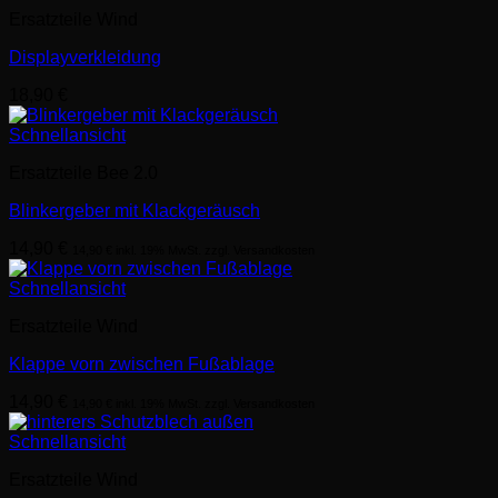
Ersatzteile Wind
Displayverkleidung
18,90
€
Schnellansicht
Ersatzteile Bee 2.0
Blinkergeber mit Klackgeräusch
14,90
€
14,90
€
inkl. 19% MwSt. zzgl. Versandkosten
Schnellansicht
Ersatzteile Wind
Klappe vorn zwischen Fußablage
14,90
€
14,90
€
inkl. 19% MwSt. zzgl. Versandkosten
Schnellansicht
Ersatzteile Wind