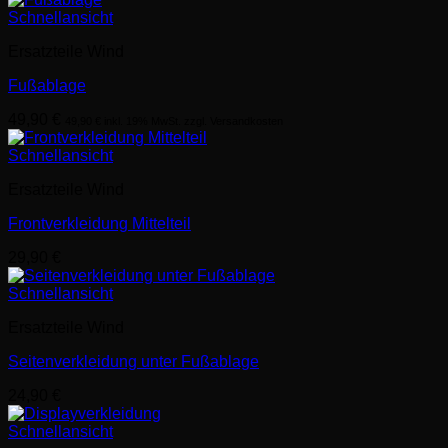
Schnellansicht
Ersatzteile Wind
Fußablage
49,90
€
49,90
€
inkl. 19% MwSt. zzgl. Versandkosten
Schnellansicht
Ersatzteile Wind
Frontverkleidung Mittelteil
29,90
€
Schnellansicht
Ersatzteile Wind
Seitenverkleidung unter Fußablage
24,90
€
Schnellansicht