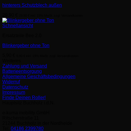
hinterers Schutzblech außen
29,90
€
29,90
€
inkl. 19% MwSt. zzgl. Versandkosten
Schnellansicht
Ersatzteile Bee 2.0
Blinkergeber ohne Ton
5,90
€
5,90
€
inkl. 19% MwSt. zzgl. Versandkosten
Weiteres
Zahlung und Versand
Batterieentsorgung
Allgemeine Geschäftsbedingungen
Widerruf
Datenschutz
Impressum
Finde Deinen Roller!
Hauptsitz Buchholz i.d.N.
e-kuma mobility GmbH
Ritscherstraße 11
21244 Buchholz in der Nordheide
Tel.
04186 2399780