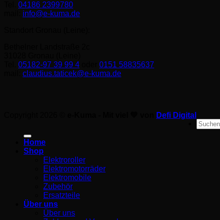
Tel.
04186 2399780
mail:
info@e-kuma.de
Standort Gronau (Leine):
Bethelner Landstraße 2c
31028 Gronau (Leine)
Tel.
05182-97 39 99 4
oder
0151 58835637
mail:
claudius.taticek@e-kuma.de
Copyright 2026 ©
e-Kuma - Mit viel 💚 von
Defi Digital
Suche
nach:
Home
Shop
Elektroroller
Elektromotorräder
Elektromobile
Zubehör
Ersatzteile
Über uns
Über uns