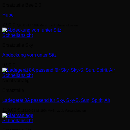
Ersatzteile Bee 2.0
Hupe
7,90
€
7,90
€
inkl. 19% MwSt. zzgl. Versandkosten
Schnellansicht
Ersatzteile Sky
Abdeckung vorn unter Sitz
9,90
€
Schnellansicht
Nicht vorrätig
Ersatzteile
Ladegerät 8A passend für Sky, Sky-S, Sun, Spirit, Air
119,00
€
119,00
€
inkl. 19% MwSt. zzgl. Versandkosten
Schnellansicht