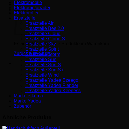
Elektromobile
Elektromotorräder
Warenkorb
Elektroroller
Ersatzteile
Ersatzteile Air
Ersatzteile Bee 2.0
Ersatzteile Cloud
Ersatzteile Cloud-S
Es befinden sich keine Produkte im Warenkorb.
Ersatzteile Sky
Ersatzteile Spirit
Zurück zum Shop
Ersatzteile Storm
Ersatzteile Sun
Ersatzteile Sun-S
Ersatzteile Sun-S+
Ersatzteile Wind
Ersatzteile Yadea Ezeego
Ersatzteile Yadea Fierider
Ersatzteile Yadea Keeness
Marke e-kuma
Marke Yadea
Zubehör
Ähnliche Produkte