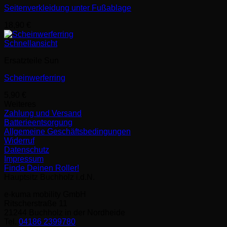
Seitenverkleidung unter Fußablage
18,90
€
Schnellansicht
Ersatzteile Sun
Scheinwerferring
5,90
€
Weiteres
Zahlung und Versand
Batterieentsorgung
Allgemeine Geschäftsbedingungen
Widerruf
Datenschutz
Impressum
Finde Deinen Roller!
Hauptsitz Buchholz i.d.N.
e-kuma mobility GmbH
Ritscherstraße 11
21244 Buchholz in der Nordheide
Tel.
04186 2399780