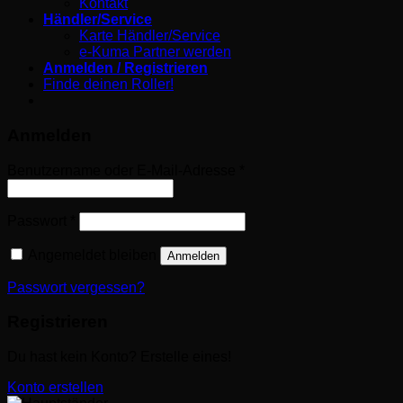
Kontakt
Händler/Service
Karte Händler/Service
e-Kuma Partner werden
Anmelden / Registrieren
Finde deinen Roller!
Anmelden
Erforderlich
Benutzername oder E-Mail-Adresse
*
Erforderlich
Passwort
*
Angemeldet bleiben
Anmelden
Passwort vergessen?
Registrieren
Du hast kein Konto? Erstelle eines!
Konto erstellen