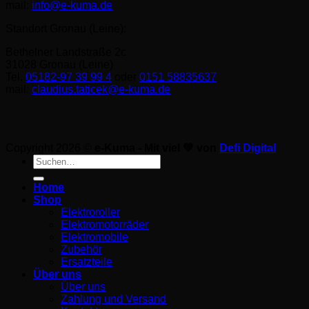
mail:
info@e-kuma.de
Standort Gronau (Leine):
Bethelner Landstraße 2c
31028 Gronau (Leine)
Tel.
05182-97 39 99 4
oder
0151 58835637
mail:
claudius.taticek@e-kuma.de
Copyright 2026 ©
e-Kuma - Mit viel 💚 von
Defi Digital
Suche
nach:
Home
Shop
Elektroroller
Elektromotorräder
Elektromobile
Zubehör
Ersatzteile
Über uns
Über uns
Zahlung und Versand