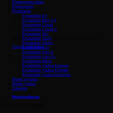
Elektromotorräder
Elektroroller
Warenkorb
Ersatzteile
Ersatzteile Air
Ersatzteile Bee 2.0
Ersatzteile Cloud
Ersatzteile Cloud-S
Ersatzteile Sky
Es befinden sich keine Produkte im Warenkorb.
Ersatzteile Spirit
Ersatzteile Storm
Zurück zum Shop
Ersatzteile Sun
Ersatzteile Sun-S
Ersatzteile Sun-S+
Ersatzteile Wind
Ersatzteile Yadea Ezeego
Ersatzteile Yadea Fierider
Ersatzteile Yadea Keeness
Marke e-kuma
Marke Yadea
Zubehör
Beschreibung
Nur für 90 km/h Modell