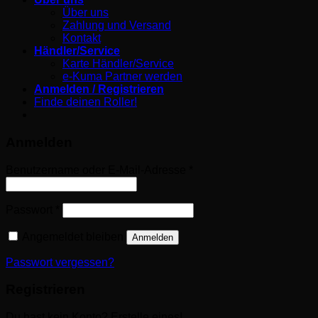
Über uns
Zahlung und Versand
Kontakt
Händler/Service
Karte Händler/Service
e-Kuma Partner werden
Anmelden / Registrieren
Finde deinen Roller!
Anmelden
Erforderlich
Benutzername oder E-Mail-Adresse
*
Erforderlich
Passwort
*
Angemeldet bleiben
Anmelden
Passwort vergessen?
Registrieren
Du hast kein Konto? Erstelle eines!