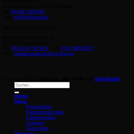
Ritscherstraße 11
21244 Buchholz in der Nordheide
Tel.
04186 2399780
mail:
info@e-kuma.de
Standort Gronau (Leine):
Bethelner Landstraße 2c
31028 Gronau (Leine)
Tel.
05182-97 39 99 4
oder
0151 58835637
mail:
claudius.taticek@e-kuma.de
Copyright 2026 ©
e-Kuma - Mit viel 💚 von
Defi Digital
Suche
nach:
Home
Shop
Elektroroller
Elektromotorräder
Elektromobile
Zubehör
Ersatzteile
Über uns