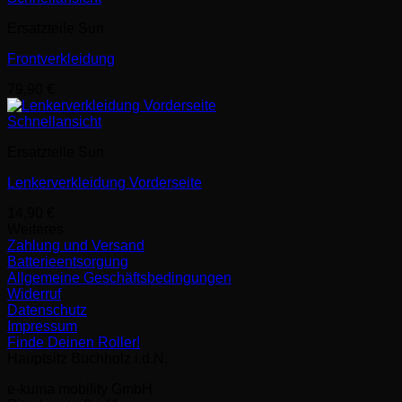
Ersatzteile Sun
Frontverkleidung
79,90
€
Schnellansicht
Ersatzteile Sun
Lenkerverkleidung Vorderseite
14,90
€
Weiteres
Zahlung und Versand
Batterieentsorgung
Allgemeine Geschäftsbedingungen
Widerruf
Datenschutz
Impressum
Finde Deinen Roller!
Hauptsitz Buchholz i.d.N.
e-kuma mobility GmbH