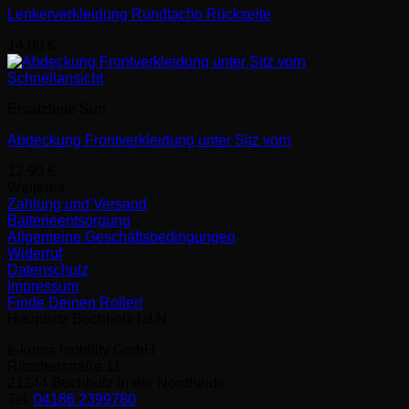
Lenkerverkleidung Rundtacho Rückseite
14,90
€
Schnellansicht
Ersatzteile Sun
Abdeckung Frontverkleidung unter Sitz vorn
12,90
€
Weiteres
Zahlung und Versand
Batterieentsorgung
Allgemeine Geschäftsbedingungen
Widerruf
Datenschutz
Impressum
Finde Deinen Roller!
Hauptsitz Buchholz i.d.N.
e-kuma mobility GmbH
Ritscherstraße 11
21244 Buchholz in der Nordheide
Tel.
04186 2399780