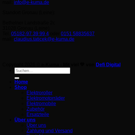
mail:
info@e-kuma.de
Standort Gronau (Leine):
Bethelner Landstraße 2c
31028 Gronau (Leine)
Tel.
05182-97 39 99 4
oder
0151 58835637
mail:
claudius.taticek@e-kuma.de
Copyright 2026 ©
e-Kuma - Mit viel 💚 von
Defi Digital
Suche
nach:
Home
Shop
Elektroroller
Elektromotorräder
Elektromobile
Zubehör
Ersatzteile
Über uns
Über uns
Zahlung und Versand