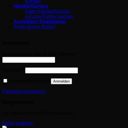
Kontakt
Händler/Service
Karte Händler/Service
e-Kuma Partner werden
Anmelden / Registrieren
Finde deinen Roller!
Anmelden
Erforderlich
Benutzername oder E-Mail-Adresse
*
Erforderlich
Passwort
*
Angemeldet bleiben
Anmelden
Passwort vergessen?
Registrieren
Du hast kein Konto? Erstelle eines!
Konto erstellen