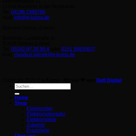
Ritscherstraße 11
21244 Buchholz in der Nordheide
Tel.
04186 2399780
mail:
info@e-kuma.de
Standort Gronau (Leine):
Bethelner Landstraße 2c
31028 Gronau (Leine)
Tel.
05182-97 39 99 4
oder
0151 58835637
mail:
claudius.taticek@e-kuma.de
Copyright 2026 ©
e-Kuma - Mit viel 💚 von
Defi Digital
Suche
nach:
Home
Shop
Elektroroller
Elektromotorräder
Elektromobile
Zubehör
Ersatzteile
Über uns