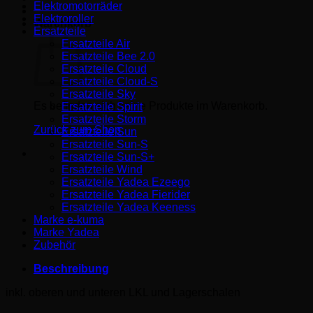
Elektromotorräder
Elektroroller
Warenkorb
Ersatzteile
Ersatzteile Air
Ersatzteile Bee 2.0
Ersatzteile Cloud
Ersatzteile Cloud-S
Ersatzteile Sky
Es befinden sich keine Produkte im Warenkorb.
Ersatzteile Spirit
Ersatzteile Storm
Zurück zum Shop
Ersatzteile Sun
Ersatzteile Sun-S
Ersatzteile Sun-S+
Ersatzteile Wind
Ersatzteile Yadea Ezeego
Ersatzteile Yadea Fierider
Ersatzteile Yadea Keeness
Marke e-kuma
Marke Yadea
Zubehör
Beschreibung
inkl. oberen und unteren LKL und Lagerschalen