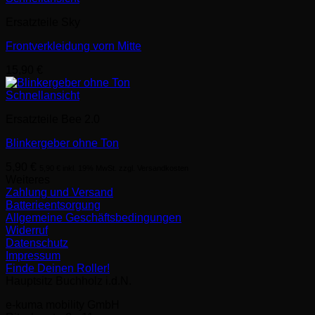
Ersatzteile Sky
Frontverkleidung vorn Mitte
15,90
€
Schnellansicht
Ersatzteile Bee 2.0
Blinkergeber ohne Ton
5,90
€
5,90
€
inkl. 19% MwSt. zzgl. Versandkosten
Weiteres
Zahlung und Versand
Batterieentsorgung
Allgemeine Geschäftsbedingungen
Widerruf
Datenschutz
Impressum
Finde Deinen Roller!
Hauptsitz Buchholz i.d.N.
e-kuma mobility GmbH