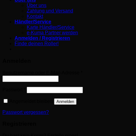
Über uns
Zahlung und Versand
Kontakt
Händler/Service
Karte Händler/Service
e-Kuma Partner werden
Anmelden / Registrieren
Finde deinen Roller!
Anmelden
Erforderlich
Benutzername oder E-Mail-Adresse
*
Erforderlich
Passwort
*
Angemeldet bleiben
Anmelden
Passwort vergessen?
Registrieren
Du hast kein Konto? Erstelle eines!