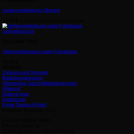
Ersatzteile Wind
Lenkerverkleidung Oberteil
14,90
€
14,90
€
inkl. 19% MwSt. zzgl. Versandkosten
Schnellansicht
Ersatzteile Wind
Seitenverkleidung unter Fußablage
24,90
€
Weiteres
Zahlung und Versand
Batterieentsorgung
Allgemeine Geschäftsbedingungen
Widerruf
Datenschutz
Impressum
Finde Deinen Roller!
Hauptsitz Buchholz i.d.N.
e-kuma mobility GmbH
Ritscherstraße 11
21244 Buchholz in der Nordheide