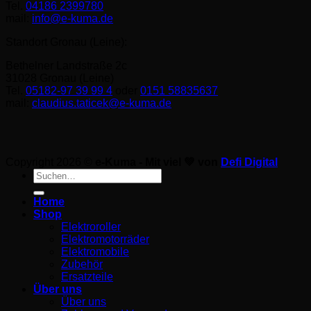
Tel.
04186 2399780
mail:
info@e-kuma.de
Standort Gronau (Leine):
Bethelner Landstraße 2c
31028 Gronau (Leine)
Tel.
05182-97 39 99 4
oder
0151 58835637
mail:
claudius.taticek@e-kuma.de
Copyright 2026 ©
e-Kuma - Mit viel 💚 von
Defi Digital
Suche
nach:
Home
Shop
Elektroroller
Elektromotorräder
Elektromobile
Zubehör
Ersatzteile
Über uns
Über uns