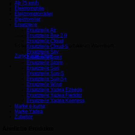
Ab 75 km/h
Elektromobile
Warenkorb
Elektromotorräder
Elektroroller
Ersatzteile
Ersatzteile Air
Ersatzteile Bee 2.0
Ersatzteile Cloud
Es befinden sich keine Produkte im Warenkorb.
Ersatzteile Cloud-S
Ersatzteile Sky
Zurück zum Shop
Ersatzteile Spirit
Ersatzteile Storm
Ersatzteile Sun
Ersatzteile Sun-S
Ersatzteile Sun-S+
Ersatzteile Wind
Ersatzteile Yadea Ezeego
Ersatzteile Yadea Fierider
Ersatzteile Yadea Keeness
Marke e-kuma
Marke Yadea
Zubehör
Ähnliche Produkte