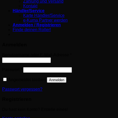
Zahlung und Versand
Kontakt
Händler/Service
Karte Händler/Service
e-Kuma Partner werden
Anmelden / Registrieren
Finde deinen Roller!
Anmelden
Erforderlich
Benutzername oder E-Mail-Adresse
*
Erforderlich
Passwort
*
Angemeldet bleiben
Anmelden
Passwort vergessen?
Registrieren
Du hast kein Konto? Erstelle eines!