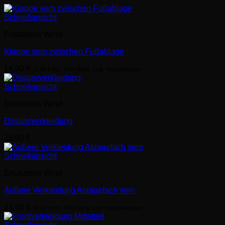
Schnellansicht
Ersatzteile Wind
Klappe vorn zwischen Fußablage
14,90
€
14,90
€
inkl. 19% MwSt. zzgl. Versandkosten
Schnellansicht
Ersatzteile Wind
Displayverkleidung
18,90
€
Schnellansicht
Ersatzteile Wind
Äußere Verkleidung Ablagefach vorn
24,90
€
24,90
€
inkl. 19% MwSt. zzgl. Versandkosten