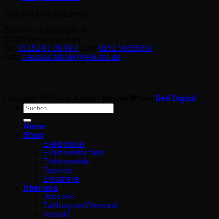
Standort Gronau (Leine):
Bethelner Landstraße 2c
31028 Gronau (Leine)
Tel.
05182-97 39 99 4
oder
0151 58835637
mail:
claudius.taticek@e-kuma.de
Copyright 2026 ©
e-Kuma - Mit viel 💚 von
Defi Digital
Suche
nach:
Home
Shop
Elektroroller
Elektromotorräder
Elektromobile
Zubehör
Ersatzteile
Über uns
Über uns
Zahlung und Versand
Kontakt