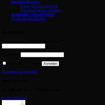
Händler/Service
Karte Händler/Service
e-Kuma Partner werden
Anmelden / Registrieren
Finde deinen Roller!
Anmelden
Erforderlich
Benutzername oder E-Mail-Adresse
*
Erforderlich
Passwort
*
Angemeldet bleiben
Anmelden
Passwort vergessen?
Registrieren
Du hast kein Konto? Erstelle eines!
Konto erstellen