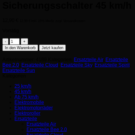
Sicherungsschalter 45 km/h
12,90
€
12,90
€
inkl. 19% MwSt. zzgl. Versandkosten
Vorrätig
Sicherungsschalter
45
In den Warenkorb
Jetzt kaufen
km/h
Menge
Artikelnummer:
4189
Kategorien:
Ersatzteile Air
,
Ersatzteile
Bee 2.0
,
Ersatzteile Cloud
,
Ersatzteile Sky
,
Ersatzteile Spirit
,
Ersatzteile Sun
Kategorien
25 km/h
45 km/h
Ab 75 km/h
Elektromobile
Elektromotorräder
Elektroroller
Ersatzteile
Ersatzteile Air
Ersatzteile Bee 2.0
Ersatzteile Cloud