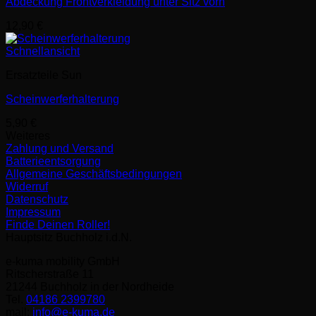
Abdeckung Frontverkleidung unter Sitz vorn
12,90
€
Schnellansicht
Ersatzteile Sun
Scheinwerferhalterung
5,90
€
Weiteres
Zahlung und Versand
Batterieentsorgung
Allgemeine Geschäftsbedingungen
Widerruf
Datenschutz
Impressum
Finde Deinen Roller!
Hauptsitz Buchholz i.d.N.
e-kuma mobility GmbH
Ritscherstraße 11
21244 Buchholz in der Nordheide
Tel.
04186 2399780
mail:
info@e-kuma.de